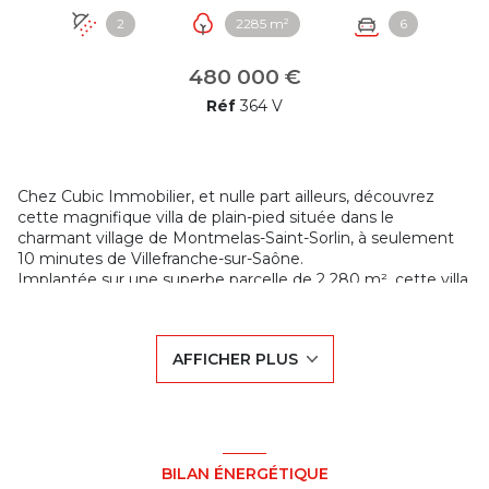
2
2285 m²
6
480 000 €
Réf
364 V
Chez Cubic Immobilier, et nulle part ailleurs, découvrez
cette magnifique villa de plain-pied située dans le
charmant village de Montmelas-Saint-Sorlin, à seulement
10 minutes de Villefranche-sur-Saône.
Implantée sur une superbe parcelle de 2 280 m², cette villa
offre un cadre de vie rare, au calme absolu, sans vis-à-vis ni
mitoyenneté, avec une vue panoramique exceptionnelle
sur les paysages environnants.
AFFICHER PLUS
D’une surface globale d’environ 160 m², cette habitation,
très bien entretenue, propose de beaux volumes et un
agencement modulable selon vos besoins. Vous
bénéficierez de 3 à 4 chambres, avec la possibilité
d'aménager un bureau ou une suite parentale selon vos
envies.
BILAN ÉNERGÉTIQUE
Vous profiterez également de deux salles d’eau, de