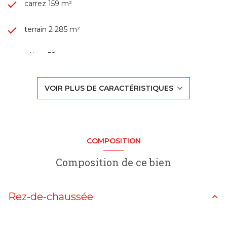
carrez 159 m²
terrain 2 285 m²
séjour 58 m²
4 chambre(s)
VOIR PLUS DE CARACTÉRISTIQUES
2 salle(s) d'eau
construit en 1982
COMPOSITION
cuisine américaine (équipée)
Composition de ce bien
exposition Sud
Rez-de-chaussée
vue PANORAMIQUE
salon/sejour
58 m²