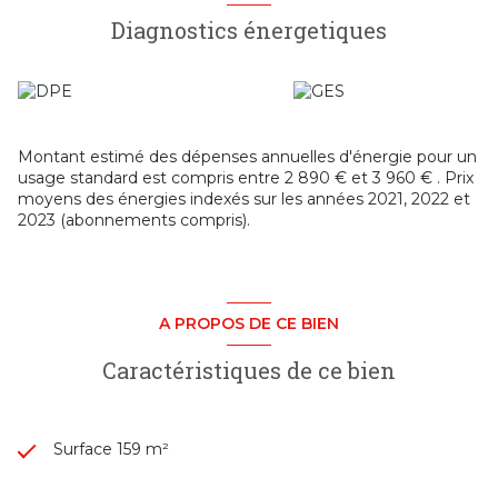
fenêtres récentes, d’un poêle à granulés apportant confort
Diagnostics énergetiques
et chaleur à la pièce de vie, ainsi que de la
climatisation
,
garantissant un confort optimal en toute saison.
Côté prestations, la villa dispose également d'une
pompe à
chaleur dédiée au chauffage de la piscine
, d'un
portail
électrique
ainsi que d'un
système d'alarme
, offrant
confort, sécurité et sérénité au quotidien.
Montant estimé des dépenses annuelles d'énergie pour un
À l’extérieur, la piscine et son pool house complètent
usage standard est compris entre 2 890 € et 3 960 € . Prix
parfaitement cet ensemble, idéal pour partager des
moyens des énergies indexés sur les années 2021, 2022 et
moments privilégiés en famille ou entre amis.
2023 (abonnements compris).
Un bien rare sur le secteur, alliant confort, fonctionnalité,
équipements de qualité, vue imprenable et qualité de vie.
Une opportunité exceptionnelle pour les amoureux de
nature et de tranquillité souhaitant rester à proximité
immédiate de Villefranche-sur-Saône.
A PROPOS DE CE BIEN
Caractéristiques de ce bien
Surface 159 m²