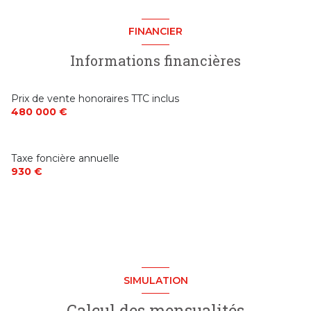
terrasse
entrée
11 m²
FINANCIER
chambre
14 m²
arboré
Informations financières
chambre
11 m²
piscinable
chambre
11 m²
Prix de vente honoraires TTC inclus
480 000 €
interphone
bureau
28 m²
salle d'eau
6 m²
accès handicapé
Taxe foncière annuelle
salle d'eau
5 m²
930 €
buanderie
8 m²
SIMULATION
Calcul des mensualités