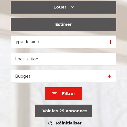
Louer
De l'ancien
Estimer
à l'année
Type de bien
Budget
Filtrer
Voir les
29
annonces
Réinitialiser