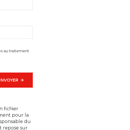
ves au traitement
ENVOYER
n fichier
ement pour la
Responsable du
t repose sur