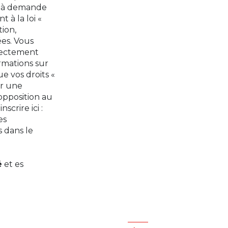
qu'à demande
 à la loi «
tion,
ées. Vous
rectement
rmations sur
ue vos droits «
er une
'opposition au
crire ici :
es
s dans le
é
et es