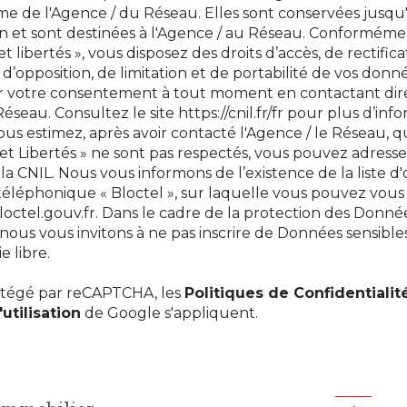
itime de l'Agence / du Réseau. Elles sont conservées jus
n et sont destinées à l'Agence / au Réseau. Conformément
t libertés », vous disposez des droits d’accès, de rectifica
d’opposition, de limitation et de portabilité de vos donn
er votre consentement à tout moment en contactant di
Réseau. Consultez le site
https://cnil.fr/fr
pour plus d’info
 vous estimez, après avoir contacté l'Agence / le Réseau, q
et Libertés » ne sont pas respectés, vous pouvez adress
la CNIL. Nous vous informons de l’existence de la liste d
éphonique « Bloctel », sur laquelle vous pouvez vous ins
loctel.gouv.fr
. Dans le cadre de la protection des Donné
nous vous invitons à ne pas inscrire de Données sensible
e libre.
rotégé par reCAPTCHA, les
Politiques de Confidentialit
utilisation
de Google s'appliquent.