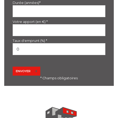
Durée (années)*
Votre apport (en €) *
Taux d'emprunt (%) *
ENVOYER
* Champs obligatoires