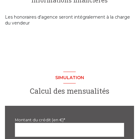
salon/sejour
18 m²
terrasse
chambre
8 m²
Les honoraires d'agence seront intégralement à la charge
du vendeur
arboré
piscinable
SIMULATION
Calcul des mensualités
Montant du crédit (en €)*