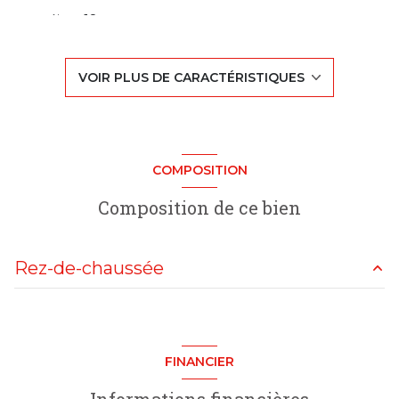
séjour 18 m²
3 chambre(s)
VOIR PLUS DE CARACTÉRISTIQUES
1 salle(s) d'eau
construit en 1962
COMPOSITION
cuisine séparée
Composition de ce bien
1 garage(s)
Rez-de-chaussée
exposition Est-Ouest
chambre
10 m²
1 niveau(x)
chambre
10 m²
FINANCIER
chambre
10 m²
vue oui panoramique
Informations financières