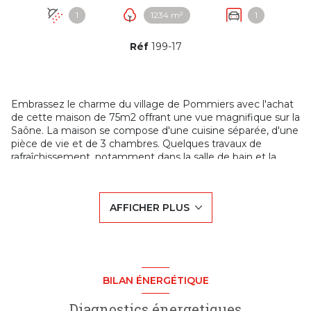
1
1234 m²
1
Réf
199-17
Embrassez le charme du village de Pommiers avec l'achat
de cette maison de 75m2 offrant une vue magnifique sur la
Saône. La maison se compose d'une cuisine séparée, d'une
pièce de vie et de 3 chambres. Quelques travaux de
rafraîchissement, notamment dans la salle de bain et la
cuisine, sont à prévoir. Le bien comprend également un
garage et un vide sanitaire, qui peux aussi être utilisé
comme espace de stockage ou cave.
AFFICHER PLUS
Le jardin spacieux de 1234m2, une rareté dans la région,
offre un espace extérieur idéal. De plus, une possibilité
d'agrandissement de 70m2 ajoute une dimension
intéressante à cette propriété.
N'hésitez pas à contacter CUBIC IMMOBILIER pour
obtenir des informations détaillées sur cette maison. Une
BILAN ÉNERGÉTIQUE
opportunité à ne pas manquer !
Diagnostics énergetiques