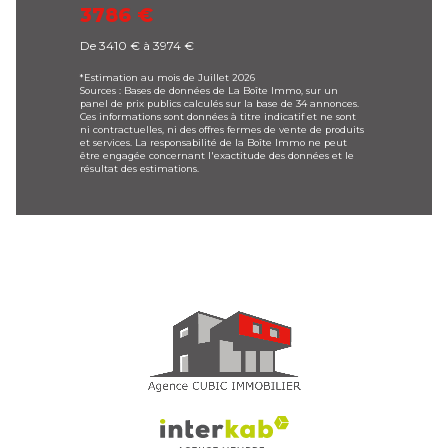
3786 €
De 3410 € à 3974 €
*Estimation au mois de Juillet 2026
Sources : Bases de données de La Boîte Immo, sur un
panel de prix publics calculés sur la base de 34 annonces.
Ces informations sont données à titre indicatif et ne sont
ni contractuelles, ni des offres fermes de vente de produits
et services. La responsabilité de la Boîte Immo ne peut
être engagée concernant l'exactitude des données et le
résultat des estimations.