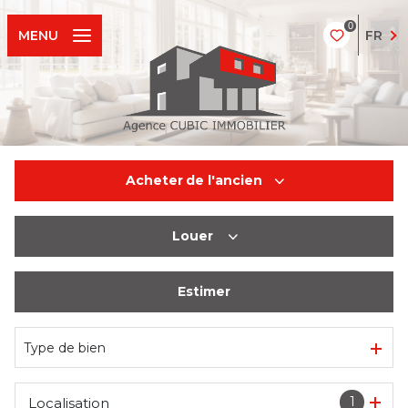
0
FR
MENU
Acheter
de l'ancien
Louer
De l'ancien
Estimer
à l'année
Type de bien
1
Localisation