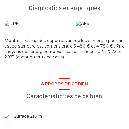
matériaux anciens et atmosphère unique chargée
Diagnostics énergetiques
d'histoire.
La maison nécessite des travaux de réhabilitation, laissant
libre cours à toutes vos envies pour créer un lieu de vie à
votre image tout en préservant son âme.
Un
garage
complète ce bien rare, ainsi qu'un chauffage
assuré par une
chaudière individuelle au gaz
.
Montant estimé des dépenses annuelles d'énergie pour un
À seulement quelques pas des commerces, des écoles et
usage standard est compris entre 3 480 € et 4 780 € . Prix
de la vie du village, cette propriété constitue une
moyens des énergies indexés sur les années 2021, 2022 et
opportunité exceptionnelle pour les amateurs de maisons
2023 (abonnements compris).
de caractère.
Un bien authentique, au fort potentiel, dans l'un des
villages les plus prisés du Beaujolais. À découvrir sans
tarder.
A PROPOS DE CE BIEN
Caractéristiques de ce bien
Surface 216 m²