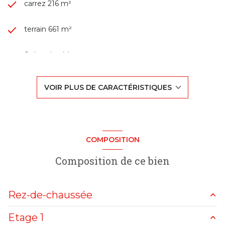
carrez 216 m²
terrain 661 m²
6 chambre(s)
1 salle(s) de bain
VOIR PLUS DE CARACTÉRISTIQUES
2 salle(s) d'eau
construit en 1850
COMPOSITION
cuisine séparée
Composition de ce bien
1 garage(s)
Rez-de-chaussée
exposition Ouest
Etage 1
cuisine
m²