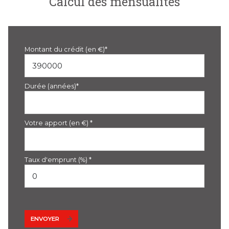
Calcul des mensualités
Montant du crédit (en €)*
Durée (années)*
Votre apport (en €) *
Taux d'emprunt (%) *
ENVOYER