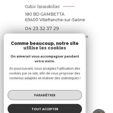
Cubic Immobilier
180 BD GAMBETTA
69400
Villefranche-sur-Saône
04 23 32 37 29
contact@cubicimmobilier.com
Comme beaucoup, notre site
utilise les cookies
On aimerait vous accompagner pendant
NOS RÉSEAUX
votre visite.
Nous suivre
En poursuivant, vous acceptez l'utilisation des
cookies par ce site, afin de vous proposer des
contenus adaptés et réaliser des statistiques !
PARAMÉTRER
ADHÉRENTS
TOUT ACCEPTER
Nous adhérons