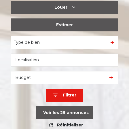
Louer
De l'ancien
Estimer
à l'année
Type de bien
Budget
Filtrer
Voir les
29
annonces
Réinitialiser