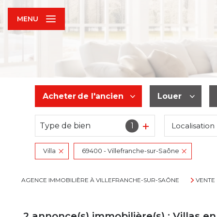
MENU
Acheter
de l'ancien
Louer
Type de bien
1
Localisation
De l'ancien
à l'année
Villa
69400 - Villefranche-sur-Saône
AGENCE IMMOBILIÈRE À VILLEFRANCHE-SUR-SAÔNE
VENTE
2
annonce(s) immobilière(s) : Villas e