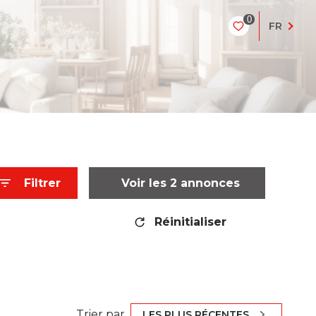
0
FR
Filtrer
Voir les
2
annonces
Réinitialiser
Trier par
LES PLUS RÉCENTES