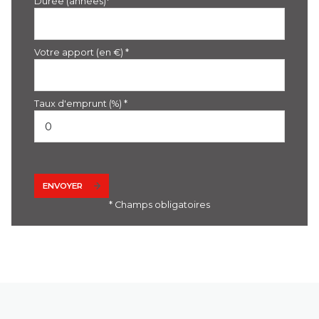
Durée (années)*
Votre apport (en €) *
Taux d'emprunt (%) *
ENVOYER
* Champs obligatoires