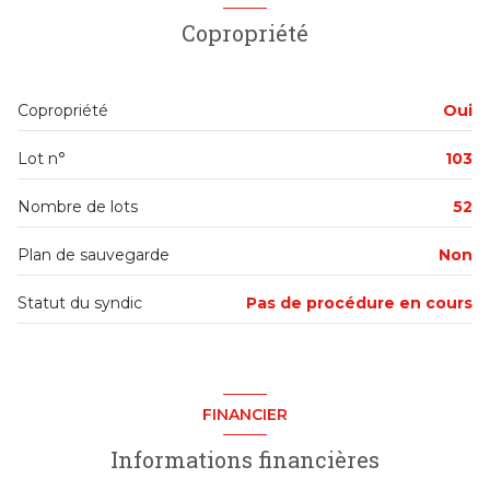
salon/sejour
25.7 m²
Copropriété
5 étage(s)
salle d'eau
3.9 m²
WC
2.2 m²
ascenseur
Copropriété
Oui
chambre
13.1 m²
vue Dégagée, au calme
Lot n°
103
chambre
12 m²
cave
Nombre de lots
52
Plan de sauvegarde
Non
loggia
Statut du syndic
Pas de procédure en cours
visiophone
accès handicapé
FINANCIER
Informations financières