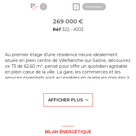
1
Ascenseur
269 000 €
Réf
322 - A103
Au premier étage d’une résidence neuve idéalement
située en plein centre de Villefranche-sur-Saône, découvrez
ce T3 de 62,60 m², pensé pour offrir un quotidien agréable
en plein cœur de la ville. La gare, les commerces et les
services essentiels sont accessibles en quelques minutes à
pied.
La pièce de vie, lumineuse et ouverte sur une cuisine
moderne, s’étend vers une loggia de 5,8 m², parfaite pour
AFFICHER PLUS
profiter d’un espace extérieur supplémentaire tout au long
de l’année.
La partie nuit comprend deux chambres confortables, une
salle d’eau contemporaine ainsi qu’un WC indépendant.
L’ensemble a été conçu pour offrir des volumes
fonctionnels et agréables à vivre.
BILAN ÉNERGÉTIQUE
La résidence répond aux dernières normes énergétiques et