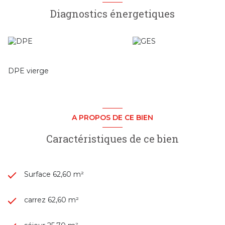
bénéficie d’un niveau de sécurité et de confort optimal.
Diagnostics énergetiques
Possibilité d’acquérir un garage en supplément.
Un bien idéal en résidence principale comme en
investissement locatif, au cœur d’un emplacement
dynamique et recherché.
Pour plus d’informations ou pour découvrir les autres lots
disponibles, contactez – Cubic Immobilier.
DPE vierge
A PROPOS DE CE BIEN
Caractéristiques de ce bien
Surface 62,60 m²
carrez 62,60 m²