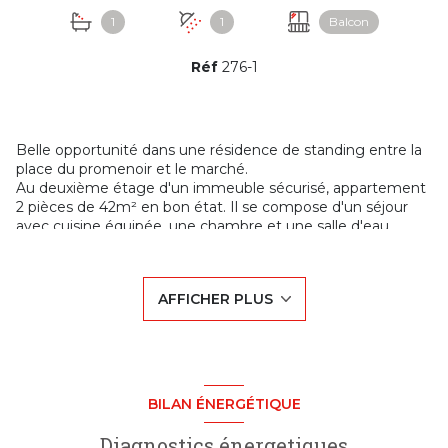
1
1
Balcon
Réf
276-1
Belle opportunité dans une résidence de standing entre la
place du promenoir et le marché.
Au deuxième étage d'un immeuble sécurisé, appartement
2 pièces de 42m² en bon état. Il se compose d'un séjour
avec cuisine équipée, une chambre et une salle d'eau.
Le balcon plein ouest au calme, le garage et la cave finiront
de vous séduire.
à votre disposition pour une visite :
Sophie Corsant
au
06
AFFICHER PLUS
82 48 22 43
pour plus d’informations ou organiser une
visite.
Pour plus d’informations sur les risques liés à ce bien
,
consultez le site
www.georisques.gouv.fr
.
CUBIC IMMOBILIER
– Sophie Corsant, agent commercial
EI (R.S.A.C. 807 682 042 - Villefranche Tarare).
BILAN ÉNERGÉTIQUE
Diagnostics énergetiques