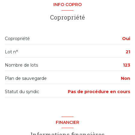
salon/sejour
23.55 m²
INFO COPRO
salle de bain
3.41 m²
2ème étage
Copropriété
ascenseur
Copropriété
Oui
cave
Lot n°
21
balcon
Nombre de lots
123
Plan de sauvegarde
Non
Statut du syndic
Pas de procédure en cours
FINANCIER
Informations financières