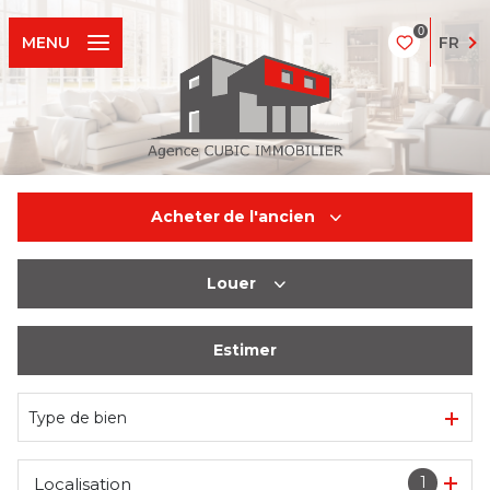
0
FR
MENU
Acheter
de l'ancien
Louer
De l'ancien
Estimer
à l'année
Type de bien
1
Localisation