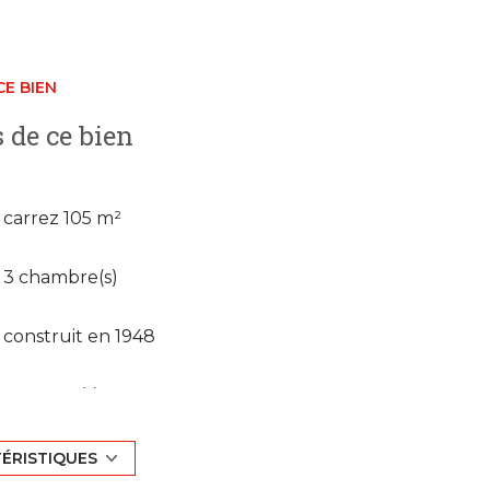
CE BIEN
 de ce bien
carrez 105 m²
3 chambre(s)
construit en 1948
2 garage(s)
1 côté(s) mitoyen(s)
TÉRISTIQUES