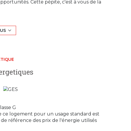
pportunités. Cette pépite, c'est à vous de la
e, une cuisine prête pour une touche de
es. Besoin de plus d'espace ? Le grand garage
s brillantes.
LUS
ement et l'énergie (oui, elle est classée
ion!
 Immobilier, c'est vous qui tenez les rênes de
ÉTIQUE
ppelez Cubic Immobilier aujourd'hui.
Votre
ergetiques
exposé sont disponibles sur le site
Géorisques
lasse G
e ce logement pour un usage standard est
de référence des prix de l'énergie utilisés