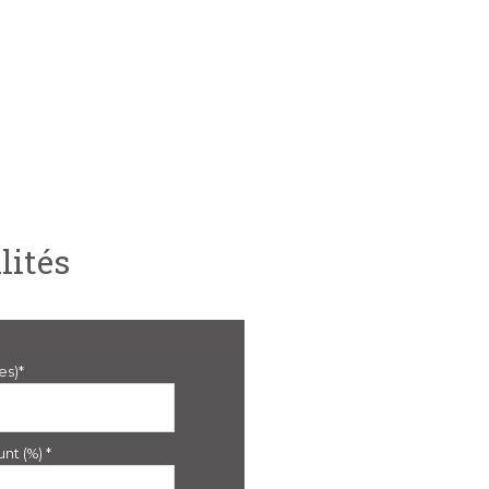
lités
es)*
nt (%) *