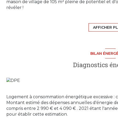
maison de village de 105 m² pleine de potentiel et d'o
révéler !
À l'intérieur, découvrez un salon cosy avec cheminé
modernité, et trois chambres réparties sur deux étag
et la dépendance attenante n'attendent que vos idée
AFFICHER P
Oui, il y a du travail à faire, notamment sur l'assainiss
LOGEMENT À CONSOMMATION EXCESSIVE CLASSE G)
Mais pensez aux économies après une bonne rénovat
Mais c'est là tout le charme de l'aventure. Avec Cubic
BILAN ÉNERG
la transformation.
Alors, prêt à visiter et à imaginer les possibilités ? A
Diagnostics én
projet de futur maison commence maintenant.
Les informations sur les risques auxquels ce bien est 
Logement à consommation énergétique excessive : c
Montant estimé des dépenses annuelles d'énergie d
compris entre 2 990 € et 4 090 € . 2021 étant l'année 
pour établir cette estimation.