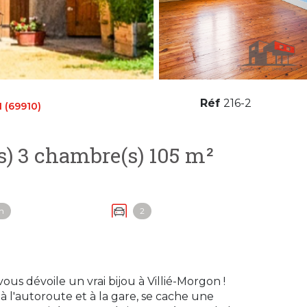
Réf
216-2
 (69910)
Maison de village 5 pièce(s) 3 chambre(s) 105 m²
n
2
ous dévoile un vrai bijou à Villié-Morgon !
 à l'autoroute et à la gare, se cache une