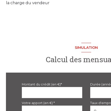
la charge du vendeur
SIMULATION
Calcul des mensua
Montant du crédit (en €)*
Durée (anné
Votre apport (en €) *
Taux d'empru