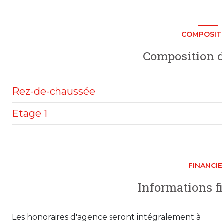
2 niveau(x)
COMPOSIT
cave
Composition d
Rez-de-chaussée
Etage 1
salon/sejour
cuisine
chambre
garage
chambre
FINANCI
garage
chambre
Informations f
dépôt
Les honoraires d'agence seront intégralement à