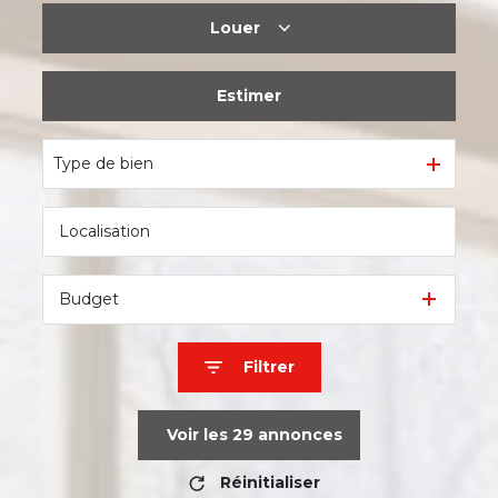
Louer
De l'ancien
Estimer
à l'année
Type de bien
Budget
Filtrer
Voir les
29
annonces
Réinitialiser