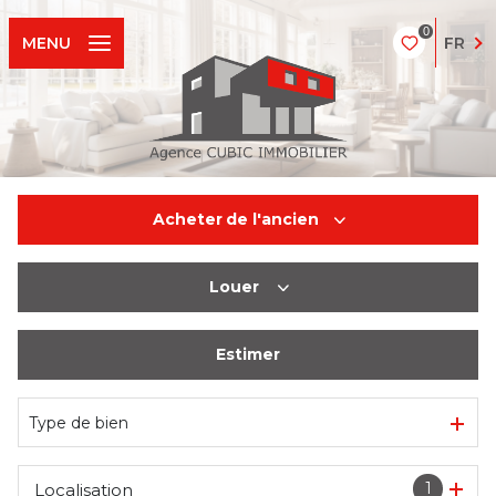
0
FR
MENU
Acheter
de l'ancien
Louer
De l'ancien
Estimer
à l'année
Type de bien
1
Localisation