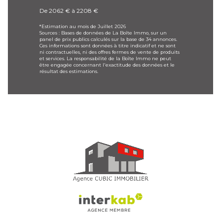
De 2062 € à 2208 €
*Estimation au mois de Juillet 2026
Sources : Bases de données de La Boîte Immo, sur un
panel de prix publics calculés sur la base de 34 annonces.
Ces informations sont données à titre indicatif et ne sont
ni contractuelles, ni des offres fermes de vente de produits
et services. La responsabilité de la Boîte Immo ne peut
être engagée concernant l'exactitude des données et le
résultat des estimations.