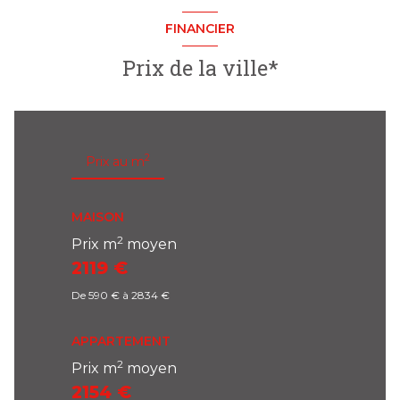
FINANCIER
Prix de la ville*
2
Prix au m
MAISON
2
Prix m
moyen
2119 €
De 590 € à 2834 €
APPARTEMENT
2
Prix m
moyen
2154 €