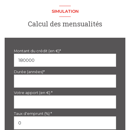
SIMULATION
Calcul des mensualités
Montant du crédit (en €)*
Durée (années)*
Votre apport (en €) *
Taux d'emprunt (%) *