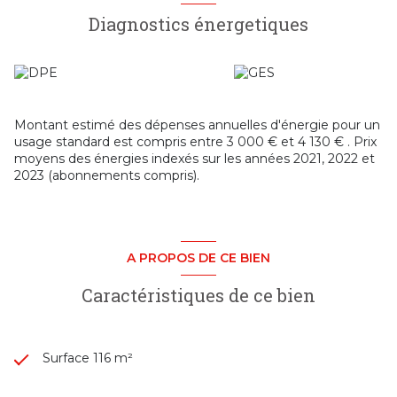
concentrer sur la personnalisation des espaces : radiateurs
Diagnostics énergetiques
électriques récents, chauffe-eau thermodynamique,
isolation sous toiture et fenêtres en bois double vitrage.
Ses atouts :
• Nouveau prix attractif : 180 000 €
• Jusqu'à 5 chambres
• 116 m² habitables
Montant estimé des dépenses annuelles d'énergie pour un
• Garage
usage standard est compris entre 3 000 € et 4 130 € . Prix
• Extérieur privatif
moyens des énergies indexés sur les années 2021, 2022 et
• Maison évolutive selon vos besoins
2023 (abonnements compris).
• Travaux déjà engagés
• Excellent rapport qualité/prix
• Idéale pour un premier achat, une famille ou un
investissement patrimonial
Une maison offrant un véritable potentiel à un prix devenu
A PROPOS DE CE BIEN
particulièrement attractif. Une visite vous permettra d'en
apprécier toutes les possibilités !
Caractéristiques de ce bien
Les informations sur les risques auxquels ce bien est
exposé sont disponibles sur le site
Géorisques
Surface 116 m²