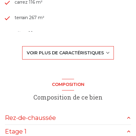
carrez 116 m²
terrain 267 m²
séjour 18 m²
5 chambre(s)
VOIR PLUS DE CARACTÉRISTIQUES
1 salle(s) d'eau
construit en 1850
COMPOSITION
cuisine séparée
Composition de ce bien
1 garage(s)
Rez-de-chaussée
exposition Est
Etage 1
cuisine
11.3 m²