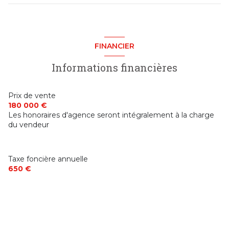
2 côté(s) mitoyen(s)
salon/sejour
18.71 m²
chambre
21.23 m²
entr?e
3.6 m²
1 niveau(x)
chambre
26.82 m²
FINANCIER
garage
57 m²
bureau
7.47 m²
arboré
Informations financières
bureau
7.69 m²
piscinable
salle d'eau
4.28 m²
Prix de vente
180 000 €
chambre
9.15 m²
Les honoraires d'agence seront intégralement à la charge
du vendeur
Taxe foncière annuelle
650 €