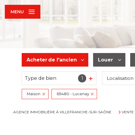
MENU
Acheter
de l'ancien
Louer
Type de bien
1
Localisation
De l'ancien
à l'année
Maison
69480 - Lucenay
AGENCE IMMOBILIÈRE À VILLEFRANCHE-SUR-SAÔNE
VENTE