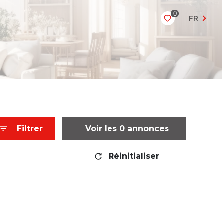
0
FR
Filtrer
Voir les
0
annonces
Réinitialiser