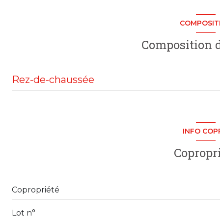
COMPOSIT
ascenseur
Composition d
cave
Rez-de-chaussée
arboré
interphone
entr?e
salon/sejour
INFO COP
chambre
Copropr
chambre
salle d'eau
Copropriété
buanderie
Lot n°
dressing