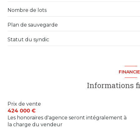
Nombre de lots
dressing
WC
Plan de sauvegarde
Dégagement
Statut du syndic
FINANCI
Informations f
Prix de vente
424 000 €
Les honoraires d'agence seront intégralement à
la charge du vendeur