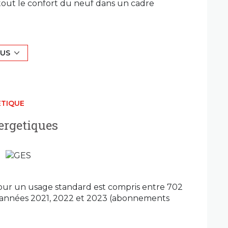
 tout le confort du neuf dans un cadre
ièce de vie de 68,40 m², véritable cœur de
ouvertures, elle offre un espace convivial et
implement profiter d'un quotidien confortable
LUS
ux dimensions généreuses ainsi que de
gences actuelles en matière de confort et de
ÉTIQUE
 bien dispose également d'un atelier privatif
un espace créatif, une salle de sport ou encore
ergetiques
artis sur trois bâtiments à taille humaine,
0 m² avec jardin potager partagé. Chaque
 l'indépendance d'une maison tout en
 sécurisée.
our un usage standard est compris entre 702
de grands espaces de vie, de calme et de
es années 2021, 2022 et 2023 (abonnements
s et des principaux axes de circulation.
ntactez dès maintenant Cubic Immobilier.
(Angle rue Boiron), 69400 Villefranche