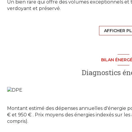
Un bien rare qui offre des volumes exceptionnels et
verdoyant et préservé.
Dès l'entrée, vous serez séduit par sa remarquable p
l'appartement. Baignée de lumière grâce à ses larges 
chaleureux, idéal pour recevoir famille et amis ou s
AFFICHER P
dans un cadre apaisant.
L'espace nuit se compose de deux belles chambres a
prestations modernes et soignées répondant aux exi
performance énergétique.
BILAN ÉNERG
Atout supplémentaire particulièrement recherché, ce
indépendant, parfait pour le stockage, le bricolage, 
Diagnostics én
un bureau séparé de l'habitation.
La résidence, composée de seulement 18 logements rép
s'intègre au cœur d'un futur parc paysager de 5 00
appartement a été imaginé pour offrir le confort et
bénéficiant des avantages d'une résidence récente et
Possibilité d'acquérir un garage en supplément.
Montant estimé des dépenses annuelles d'énergie p
Un bien rare sur le secteur, idéal pour les amateurs 
€ et 950 € . Prix moyens des énergies indexés sur l
nature, à seulement quelques minutes des commodité
compris).
Pour plus d'informations ou organiser une visite, co
Agence CUBIC IMMOBILIER, 180 Boulevard Gambetta 