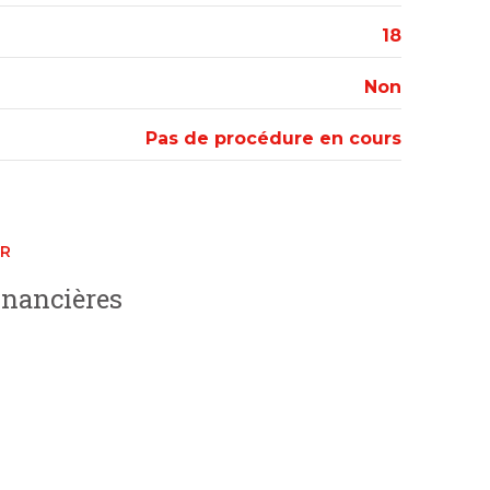
18
3.7 m²
1.8 m²
Non
3.3 m²
Pas de procédure en cours
ER
inancières