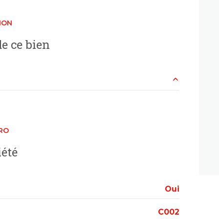
ION
vue Parc
e ce bien
terrasse
visiophone
accès handicapé
5.2 m²
68.4 m²
RO
10.6 m²
iété
13.3 m²
5.2 m²
Oui
1.9 m²
C002
1.8 m²