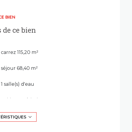
CE BIEN
exposé sont disponibles sur le site
Géorisques
 de ce bien
carrez 115,20 m²
séjour 68,40 m²
1 salle(s) d'eau
cuisine américaine
exposition Ouest
TÉRISTIQUES
2 étage(s)