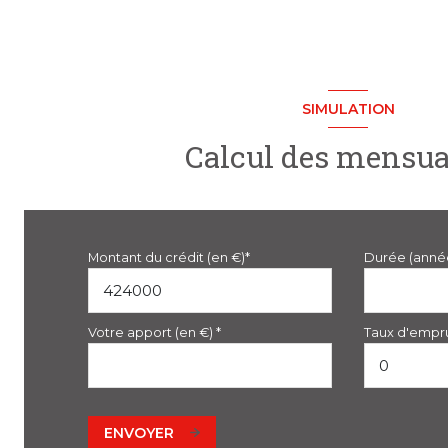
SIMULATION
Calcul des mensua
Montant du crédit (en €)*
Durée (anné
Votre apport (en €) *
Taux d'empru
ENVOYER