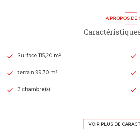
s/Saône
A PROPOS DE 
Les informations sur les risques auxquels ce bien est 
Caractéristiques
Surface 115,20 m²
terrain 99,70 m²
2 chambre(s)
construit en 2024
Chauffage individuel : radiateur (gaz)
VOIR PLUS DE CARAC
1 niveau(x)