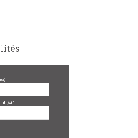
lités
es)*
nt (%) *