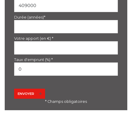
Durée (années)*
Votre apport (en €) *
Taux d'emprunt (%) *
ENVOYER
* Champs obligatoires