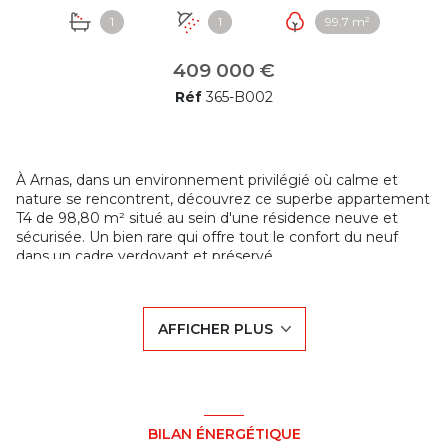
1
1
99.7 m²
409 000 €
Réf
365-B002
À Arnas, dans un environnement privilégié où calme et
nature se rencontrent, découvrez ce superbe appartement
T4 de 98,80 m² situé au sein d'une résidence neuve et
sécurisée. Un bien rare qui offre tout le confort du neuf
dans un cadre verdoyant et préservé.
En rez-de-jardin, cet appartement séduit par ses beaux
volumes, sa luminosité naturelle et son agencement
fonctionnel pensé pour le confort de toute la famille. La
AFFICHER PLUS
pièce de vie s'ouvre sur un agréable jardin privatif de 76,20
m², véritable prolongement de l'habitation, idéal pour
profiter des beaux jours, partager des moments en famille
ou recevoir vos proches dans un environnement paisible.
L'espace nuit comprend trois belles chambres ainsi que des
prestations modernes et soignées, répondant aux attentes
BILAN ÉNERGÉTIQUE
actuelles en matière de confort et de performance