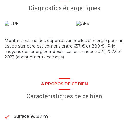
énergétique.
Diagnostics énergetiques
Atout supplémentaire particulièrement recherché, ce bien
dispose d'un atelier privatif indépendant de 19,80 m²,
offrant de nombreuses possibilités d'utilisation : espace de
bricolage, stockage, atelier créatif, local pour vélos, salle de
sport ou encore bureau indépendant.
La résidence, composée de seulement 18 logements
Montant estimé des dépenses annuelles d'énergie pour un
répartis sur trois bâtiments à taille humaine, s'intègre au
usage standard est compris entre 657 € et 889 € . Prix
cœur d'un futur parc paysager de 5 000 m² avec jardin
moyens des énergies indexés sur les années 2021, 2022 et
potager partagé. Chaque appartement a été conçu pour
2023 (abonnements compris).
offrir l'esprit et le confort d'une maison tout en bénéficiant
des avantages d'une copropriété moderne.
Possibilité d'acquérir un garage en supplément.
Un bien rare alliant confort, espace extérieur et qualité de
vie, à quelques minutes seulement des commodités et des
A PROPOS DE CE BIEN
grands axes. Une opportunité à découvrir sans tarder.
Pour plus d'informations ou organiser une visite, contactez
Caractéristiques de ce bien
dès maintenant Cubic Immobilier.
Agence CUBIC IMMOBILIER, 180 Boulevard Gambetta
(Angle rue Boiron), 69400 Villefranche s/Saône
Surface 98,80 m²
Les informations sur les risques auxquels ce bien est
exposé sont disponibles sur le site
Géorisques