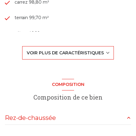
carrez 98,80 m²
terrain 99,70 m²
séjour 40,10 m²
3 chambre(s)
VOIR PLUS DE CARACTÉRISTIQUES
1 salle(s) de bain
1 salle(s) d'eau
COMPOSITION
construit en 2024
Composition de ce bien
cuisine américaine
Rez-de-chaussée
Chauffage individuel : radiateur (gaz)
WC
1.5 m²