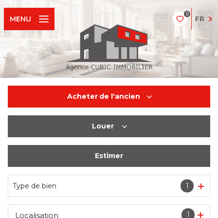
0
FR
MENU
Acheter
de l'ancien
Louer
De l'ancien
Estimer
à l'année
Type de bien
1
1
Localisation