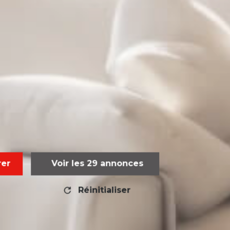
E
rer
Voir les
29
annonces
Réinitialiser